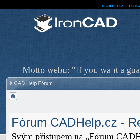
TECHSOFT CZ
│
TECHSO
Motto webu: "If you want a guar
CAD Help Fórum
Fórum CADHelp.cz - Re
Svým přístupem na „Fórum CADHelp