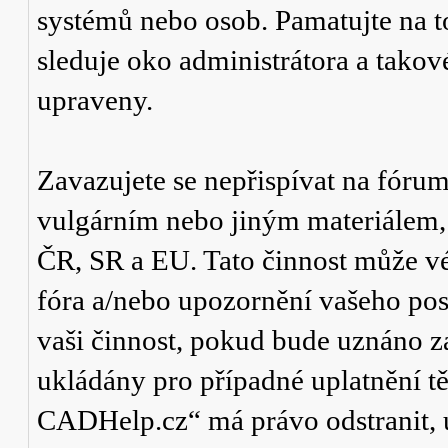
systémů nebo osob. Pamatujte na t
sleduje oko administrátora a tako
upraveny.
Zavazujete se nepřispívat na fór
vulgárním nebo jiným materiálem,
ČR, SR a EU. Tato činnost může v
fóra a/nebo upozornění vašeho pos
vaši činnost, pokud bude uznáno za
ukládány pro případné uplatnění tě
CADHelp.cz“ má právo odstranit, 