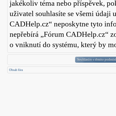
jakékoliv téma nebo příspěvek, po
uživatel souhlasíte se všemi údaji
CADHelp.cz“ neposkytne tyto info
nepřebírá „Fórum CADHelp.cz“ zo
o vniknutí do systému, který by mo
Obsah fóra