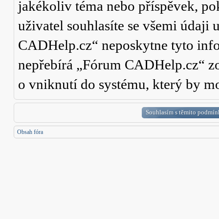
jakékoliv téma nebo příspěvek, po
uživatel souhlasíte se všemi údaji
CADHelp.cz“ neposkytne tyto info
nepřebírá „Fórum CADHelp.cz“ zo
o vniknutí do systému, který by mo
Obsah fóra