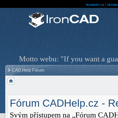
TECHSOFT CZ
│
TECHSO
Motto webu: "If you want a guar
CAD Help Fórum
Fórum CADHelp.cz - Re
Svým přístupem na „Fórum CADHelp