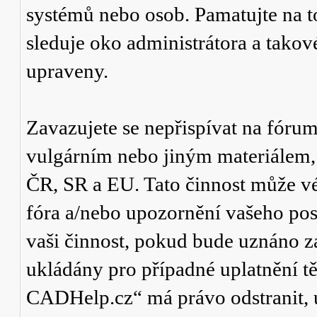
systémů nebo osob. Pamatujte na t
sleduje oko administrátora a tako
upraveny.
Zavazujete se nepřispívat na fór
vulgárním nebo jiným materiálem,
ČR, SR a EU. Tato činnost může v
fóra a/nebo upozornění vašeho pos
vaši činnost, pokud bude uznáno za
ukládány pro případné uplatnění tě
CADHelp.cz“ má právo odstranit, 