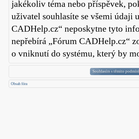
jakékoliv téma nebo příspěvek, po
uživatel souhlasíte se všemi údaji
CADHelp.cz“ neposkytne tyto info
nepřebírá „Fórum CADHelp.cz“ zo
o vniknutí do systému, který by mo
Obsah fóra