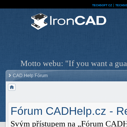
TECHSOFT CZ
│
TECHSO
Motto webu: "If you want a guar
CAD Help Fórum
Fórum CADHelp.cz - Re
Svým přístupem na „Fórum CADHelp