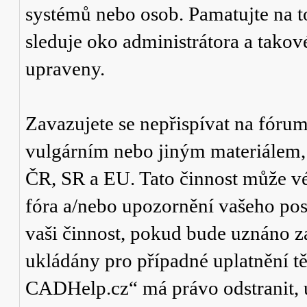
systémů nebo osob. Pamatujte na t
sleduje oko administrátora a tako
upraveny.
Zavazujete se nepřispívat na fór
vulgárním nebo jiným materiálem,
ČR, SR a EU. Tato činnost může v
fóra a/nebo upozornění vašeho pos
vaši činnost, pokud bude uznáno za
ukládány pro případné uplatnění tě
CADHelp.cz“ má právo odstranit, 