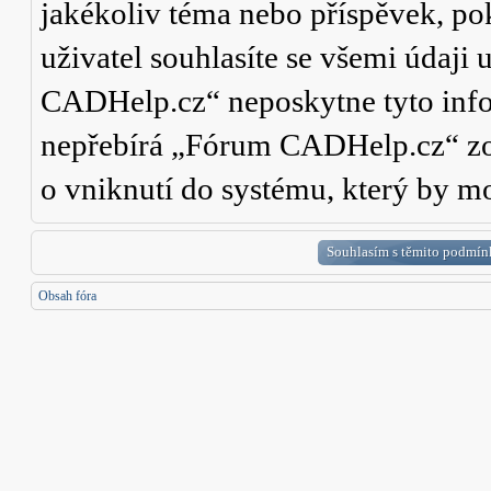
jakékoliv téma nebo příspěvek, po
uživatel souhlasíte se všemi údaji
CADHelp.cz“ neposkytne tyto info
nepřebírá „Fórum CADHelp.cz“ zo
o vniknutí do systému, který by mo
Obsah fóra