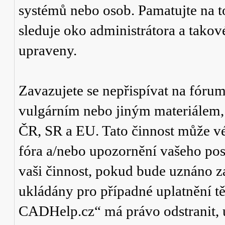
systémů nebo osob. Pamatujte na t
sleduje oko administrátora a tako
upraveny.
Zavazujete se nepřispívat na fór
vulgárním nebo jiným materiálem,
ČR, SR a EU. Tato činnost může v
fóra a/nebo upozornění vašeho pos
vaši činnost, pokud bude uznáno za
ukládány pro případné uplatnění tě
CADHelp.cz“ má právo odstranit, 