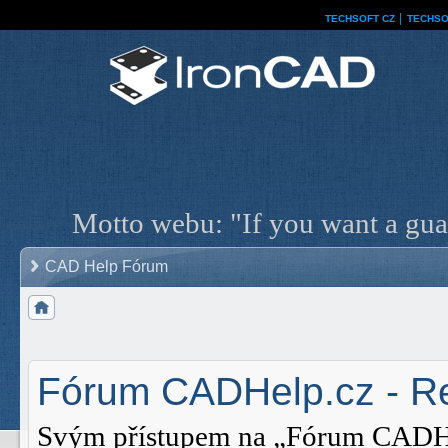
TECHSOFT CZ
│
TECHSO
Motto webu: "If you want a guar
CAD Help Fórum
Fórum CADHelp.cz - Re
Svým přístupem na „Fórum CADHelp