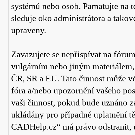
systémů nebo osob. Pamatujte na t
sleduje oko administrátora a tako
upraveny.
Zavazujete se nepřispívat na fór
vulgárním nebo jiným materiálem,
ČR, SR a EU. Tato činnost může v
fóra a/nebo upozornění vašeho pos
vaši činnost, pokud bude uznáno za
ukládány pro případné uplatnění tě
CADHelp.cz“ má právo odstranit, 