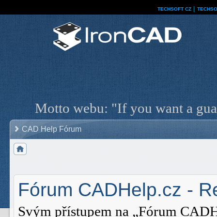
TECHSOFT CZ
│
TECHSO
Motto webu: "If you want a guar
CAD Help Fórum
Fórum CADHelp.cz - Re
Svým přístupem na „Fórum CADHelp