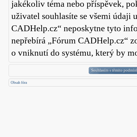
jakékoliv téma nebo příspěvek, po
uživatel souhlasíte se všemi údaji
CADHelp.cz“ neposkytne tyto info
nepřebírá „Fórum CADHelp.cz“ zo
o vniknutí do systému, který by mo
Obsah fóra