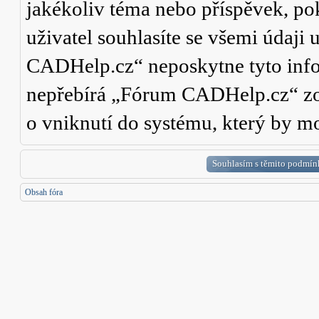
jakékoliv téma nebo příspěvek, po
uživatel souhlasíte se všemi údaji
CADHelp.cz“ neposkytne tyto info
nepřebírá „Fórum CADHelp.cz“ zo
o vniknutí do systému, který by mo
Obsah fóra