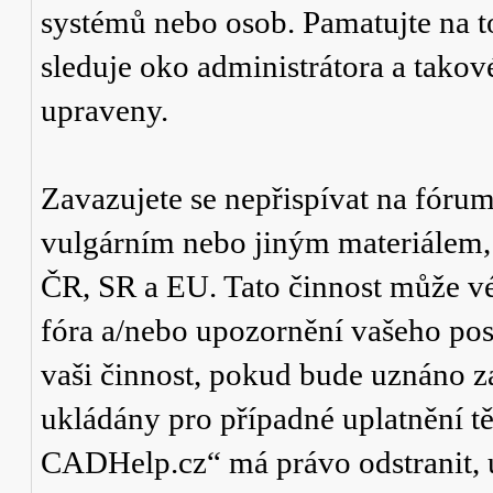
systémů nebo osob. Pamatujte na t
sleduje oko administrátora a tako
upraveny.
Zavazujete se nepřispívat na fór
vulgárním nebo jiným materiálem,
ČR, SR a EU. Tato činnost může v
fóra a/nebo upozornění vašeho pos
vaši činnost, pokud bude uznáno za
ukládány pro případné uplatnění tě
CADHelp.cz“ má právo odstranit, 