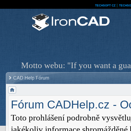
TECHSOFT CZ
│
TECHSO
Motto webu: "If you want a guar
CAD Help Fórum
Fórum CADHelp.cz - O
Toto prohlášení podrobně vysvětl
jakékoliv informace shromážděné 