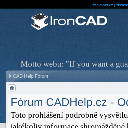
TECHSOFT CZ
│
TECHSO
Motto webu: "If you want a guar
CAD Help Fórum
Fórum CADHelp.cz - O
Toto prohlášení podrobně vysvětl
jakékoliv informace shromážděné 