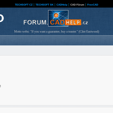
TECHSOFT CZ
│
TECHSOFT SK
│
CADHelp
│
CAD Fórum
│
FreeCAD
Motto webu: "If you want a guarantee, buy a toaster." (Clint Eastwood)
ě