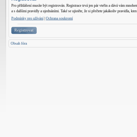
Pro přihlášení musíte být registrován. Registrace trvá jen pár vteřin a dává vám mnohe
a s dalšími pravidly a ujednáními. Také se ujistěte, že si přečtete jakákoliv pravidla, kter
Podmínky pro užívání
|
Ochrana soukromí
Registrovat
Obsah fóra