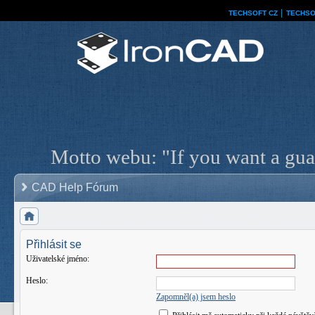
TECHSOFT CZ
│
TECHSO
Motto webu: "If you want a guar
CAD Help Fórum
Přihlásit se
Uživatelské jméno:
Heslo:
Zapomněl(a) jsem heslo