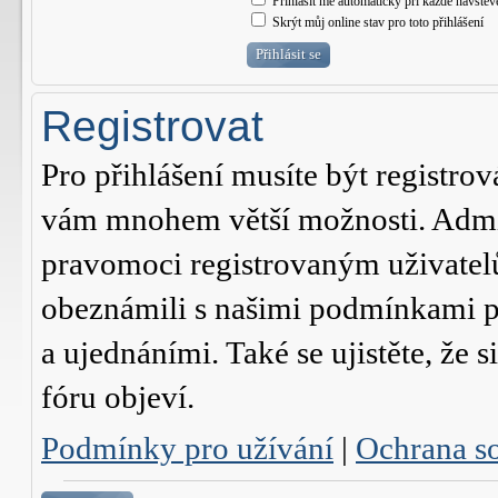
Přihlásit mě automaticky při každé návštěv
Skrýt můj online stav pro toto přihlášení
Registrovat
Pro přihlášení musíte být registrov
vám mnohem větší možnosti. Admini
pravomoci registrovaným uživatelům.
obeznámili s našimi podmínkami pr
a ujednáními. Také se ujistěte, že s
fóru objeví.
Podmínky pro užívání
|
Ochrana s