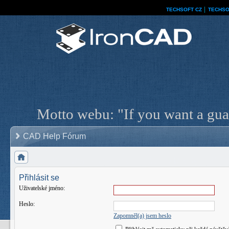
TECHSOFT CZ
│
TECHSO
Motto webu: "If you want a guar
CAD Help Fórum
Přihlásit se
Uživatelské jméno:
Heslo:
Zapomněl(a) jsem heslo