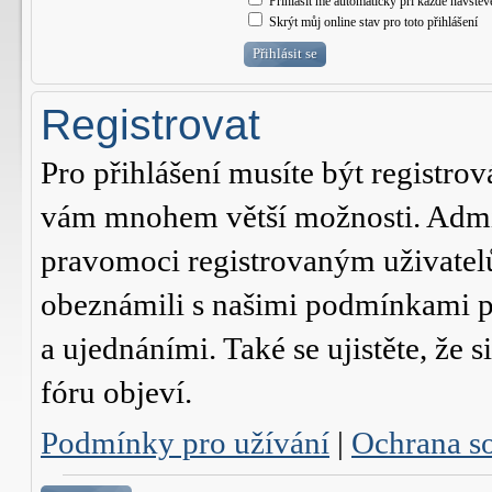
Přihlásit mě automaticky při každé návštěv
Skrýt můj online stav pro toto přihlášení
Registrovat
Pro přihlášení musíte být registrov
vám mnohem větší možnosti. Admini
pravomoci registrovaným uživatelům.
obeznámili s našimi podmínkami pr
a ujednáními. Také se ujistěte, že s
fóru objeví.
Podmínky pro užívání
|
Ochrana s