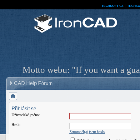
TECHSOFT CZ
│
TECHSO
Motto webu: "If you want a guar
CAD Help Fórum
Přihlásit se
Uživatelské jméno:
Heslo:
Zapomněl(a) jsem heslo