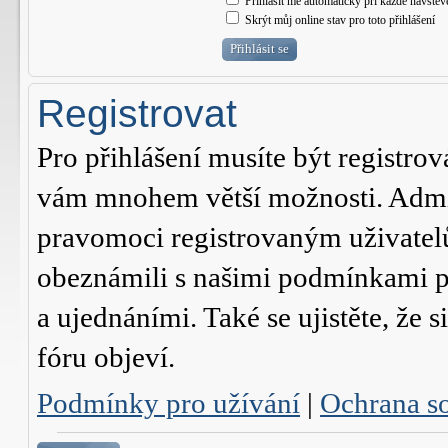
Přihlásit mě automaticky při každé návštěv
Skrýt můj online stav pro toto přihlášení
Registrovat
Pro přihlášení musíte být registrov
vám mnohem větší možnosti. Admini
pravomoci registrovaným uživatelům.
obeznámili s našimi podmínkami pr
a ujednáními. Také se ujistěte, že s
fóru objeví.
Podmínky pro užívání
|
Ochrana s