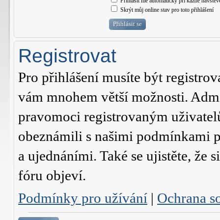
Přihlásit mě automaticky při každé návštěv
Skrýt můj online stav pro toto přihlášení
Registrovat
Pro přihlášení musíte být registrov
vám mnohem větší možnosti. Admini
pravomoci registrovaným uživatelům.
obeznámili s našimi podmínkami pr
a ujednáními. Také se ujistěte, že s
fóru objeví.
Podmínky pro užívání
|
Ochrana s