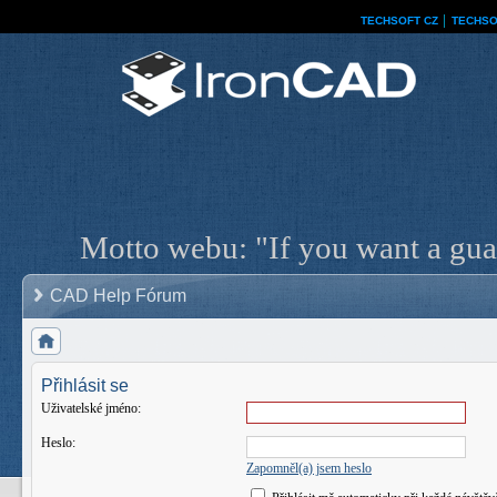
TECHSOFT CZ
│
TECHSO
Motto webu: "If you want a guar
CAD Help Fórum
Přihlásit se
Uživatelské jméno:
Heslo:
Zapomněl(a) jsem heslo