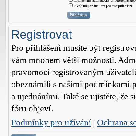
Přihlásit mě automaticky při každé návštěv
Skrýt můj online stav pro toto přihlášení
Registrovat
Pro přihlášení musíte být registrov
vám mnohem větší možnosti. Admini
pravomoci registrovaným uživatelům.
obeznámili s našimi podmínkami pr
a ujednáními. Také se ujistěte, že s
fóru objeví.
Podmínky pro užívání
|
Ochrana s