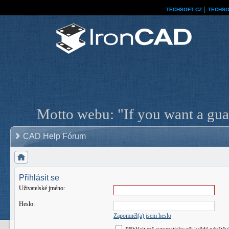
TECHSOFT CZ
│
TECHSO
Motto webu: "If you want a guar
CAD Help Fórum
Přihlásit se
Uživatelské jméno:
Heslo:
Zapomněl(a) jsem heslo