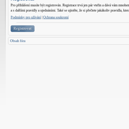
Pro přihlášení musíte být registrován. Registrace trvá jen pár vteřin a dává vám mnohe
a s dalšími pravidly a ujednáními. Také se ujistěte, že si přečtete jakákoliv pravidla, kter
Podmínky pro užívání
|
Ochrana soukromí
Registrovat
Obsah fóra