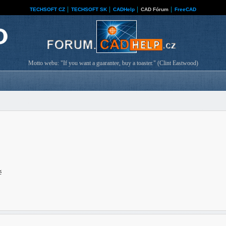
TECHSOFT CZ
│
TECHSOFT SK
│
CADHelp
│
CAD Fórum
│
FreeCAD
Motto webu: "If you want a guarantee, buy a toaster." (Clint Eastwood)
ě