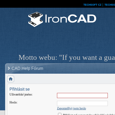
TECHSOFT CZ
│
TECHSO
Motto webu: "If you want a guar
CAD Help Fórum
Přihlásit se
Uživatelské jméno:
Heslo:
Zapomněl(a) jsem heslo