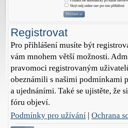
Přihlásit mě automaticky při každé návštěv
Skrýt můj online stav pro toto přihlášení
Registrovat
Pro přihlášení musíte být registrov
vám mnohem větší možnosti. Admini
pravomoci registrovaným uživatelům.
obeznámili s našimi podmínkami pr
a ujednáními. Také se ujistěte, že s
fóru objeví.
Podmínky pro užívání
|
Ochrana s