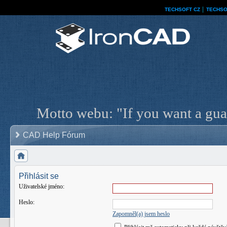
TECHSOFT CZ
│
TECHSO
Motto webu: "If you want a guar
CAD Help Fórum
Přihlásit se
Uživatelské jméno:
Heslo:
Zapomněl(a) jsem heslo