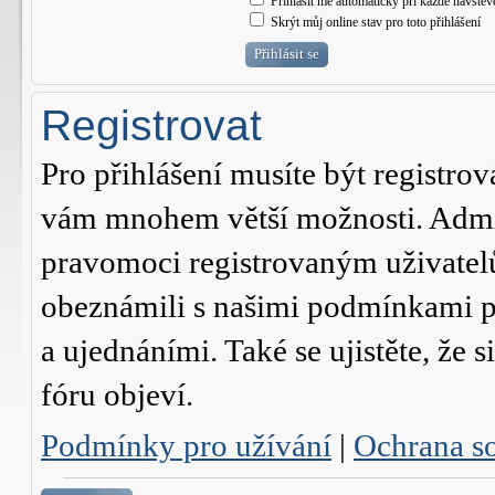
Přihlásit mě automaticky při každé návštěv
Skrýt můj online stav pro toto přihlášení
Registrovat
Pro přihlášení musíte být registrov
vám mnohem větší možnosti. Admini
pravomoci registrovaným uživatelům.
obeznámili s našimi podmínkami pr
a ujednáními. Také se ujistěte, že s
fóru objeví.
Podmínky pro užívání
|
Ochrana s