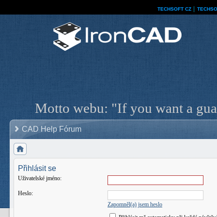
TECHSOFT CZ
│
TECHSO
Motto webu: "If you want a guar
CAD Help Fórum
Přihlásit se
Uživatelské jméno:
Heslo:
Zapomněl(a) jsem heslo