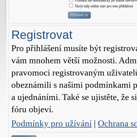
Přihlásit mě automaticky při každé návštěv
Skrýt můj online stav pro toto přihlášení
Registrovat
Pro přihlášení musíte být registrov
vám mnohem větší možnosti. Admini
pravomoci registrovaným uživatelům.
obeznámili s našimi podmínkami pr
a ujednáními. Také se ujistěte, že s
fóru objeví.
Podmínky pro užívání
|
Ochrana s