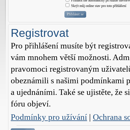
Přihlásit mě automaticky při každé návštěv
Skrýt můj online stav pro toto přihlášení
Registrovat
Pro přihlášení musíte být registrov
vám mnohem větší možnosti. Admini
pravomoci registrovaným uživatelům.
obeznámili s našimi podmínkami pr
a ujednáními. Také se ujistěte, že s
fóru objeví.
Podmínky pro užívání
|
Ochrana s