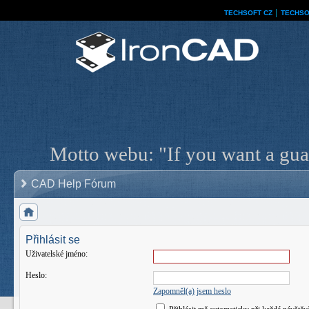
TECHSOFT CZ
│
TECHSO
Motto webu: "If you want a guar
CAD Help Fórum
Přihlásit se
Uživatelské jméno:
Heslo:
Zapomněl(a) jsem heslo