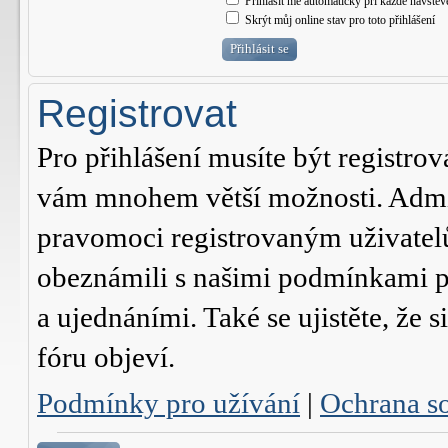
Přihlásit mě automaticky při každé návštěv
Skrýt můj online stav pro toto přihlášení
Registrovat
Pro přihlášení musíte být registrov
vám mnohem větší možnosti. Admini
pravomoci registrovaným uživatelům.
obeznámili s našimi podmínkami pr
a ujednáními. Také se ujistěte, že s
fóru objeví.
Podmínky pro užívání
|
Ochrana s