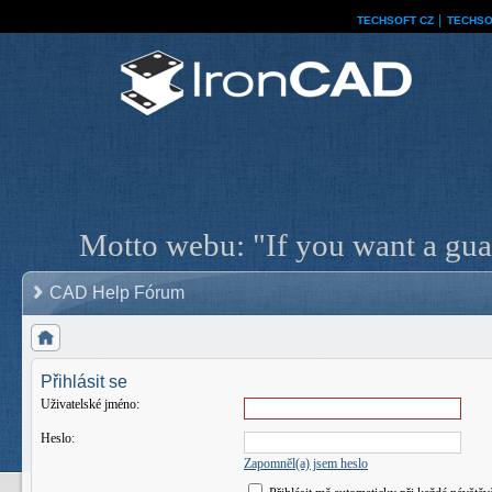
TECHSOFT CZ
│
TECHSO
Motto webu: "If you want a guar
CAD Help Fórum
Přihlásit se
Uživatelské jméno:
Heslo:
Zapomněl(a) jsem heslo