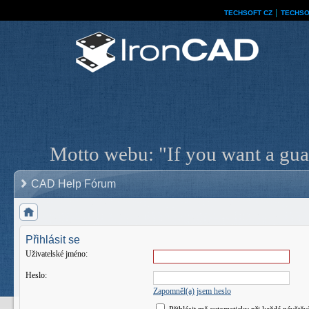
TECHSOFT CZ
│
TECHSO
Motto webu: "If you want a guar
CAD Help Fórum
Přihlásit se
Uživatelské jméno:
Heslo:
Zapomněl(a) jsem heslo