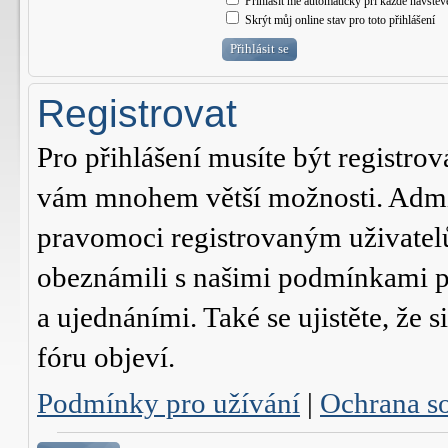
Přihlásit mě automaticky při každé návštěv
Skrýt můj online stav pro toto přihlášení
Registrovat
Pro přihlášení musíte být registrov
vám mnohem větší možnosti. Admini
pravomoci registrovaným uživatelům.
obeznámili s našimi podmínkami pr
a ujednáními. Také se ujistěte, že s
fóru objeví.
Podmínky pro užívání
|
Ochrana s