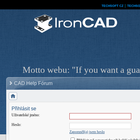
TECHSOFT CZ
│
TECHSO
Motto webu: "If you want a guar
CAD Help Fórum
Přihlásit se
Uživatelské jméno:
Heslo:
Zapomněl(a) jsem heslo