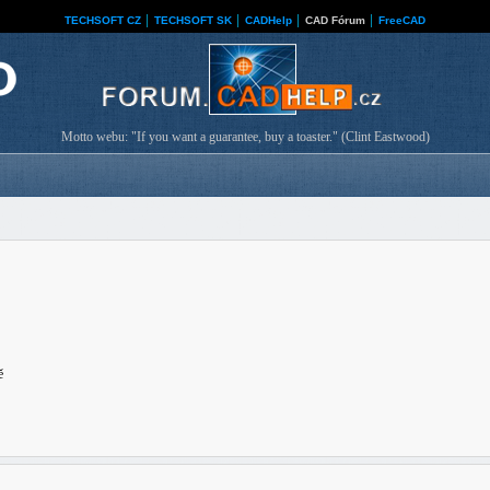
TECHSOFT CZ
│
TECHSOFT SK
│
CADHelp
│
CAD Fórum
│
FreeCAD
Motto webu: "If you want a guarantee, buy a toaster." (Clint Eastwood)
ě