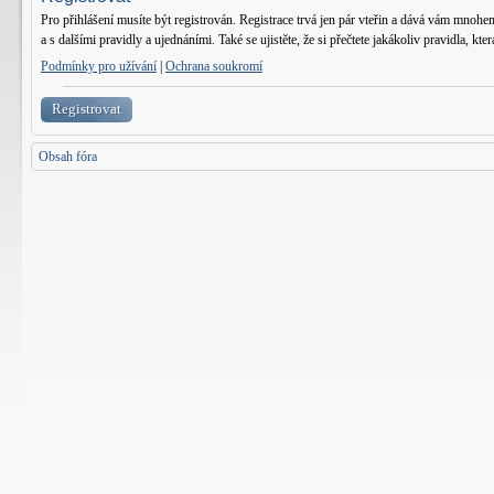
Pro přihlášení musíte být registrován. Registrace trvá jen pár vteřin a dává vám mnohe
a s dalšími pravidly a ujednáními. Také se ujistěte, že si přečtete jakákoliv pravidla, kter
Podmínky pro užívání
|
Ochrana soukromí
Registrovat
Obsah fóra