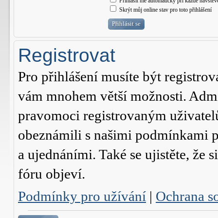
Přihlásit mě automaticky při každé návštěv
Skrýt můj online stav pro toto přihlášení
Registrovat
Pro přihlášení musíte být registrov
vám mnohem větší možnosti. Admini
pravomoci registrovaným uživatelům.
obeznámili s našimi podmínkami pr
a ujednáními. Také se ujistěte, že s
fóru objeví.
Podmínky pro užívání
|
Ochrana s