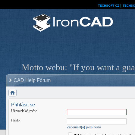
TECHSOFT CZ
│
TECHSO
Motto webu: "If you want a guar
CAD Help Fórum
Přihlásit se
Uživatelské jméno:
Heslo:
Zapomněl(a) jsem heslo