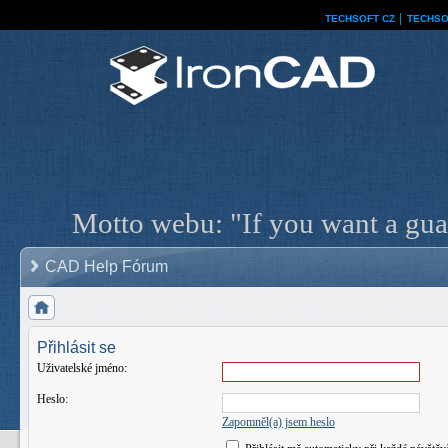
TECHSOFT CZ
│
TECHSO
Motto webu: "If you want a guar
CAD Help Fórum
Přihlásit se
Uživatelské jméno:
Heslo:
Zapomněl(a) jsem heslo