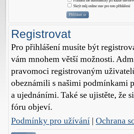
Přihlásit mě automaticky při každé návštěv
Skrýt můj online stav pro toto přihlášení
Registrovat
Pro přihlášení musíte být registrov
vám mnohem větší možnosti. Admini
pravomoci registrovaným uživatelům.
obeznámili s našimi podmínkami pr
a ujednáními. Také se ujistěte, že s
fóru objeví.
Podmínky pro užívání
|
Ochrana s