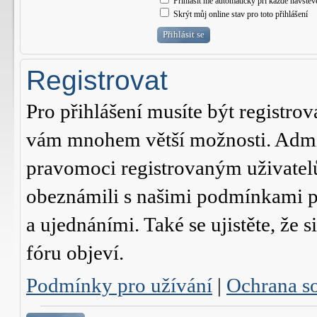
Přihlásit mě automaticky při každé návštěv
Skrýt můj online stav pro toto přihlášení
Registrovat
Pro přihlášení musíte být registrov
vám mnohem větší možnosti. Admini
pravomoci registrovaným uživatelům.
obeznámili s našimi podmínkami pr
a ujednáními. Také se ujistěte, že s
fóru objeví.
Podmínky pro užívání
|
Ochrana s