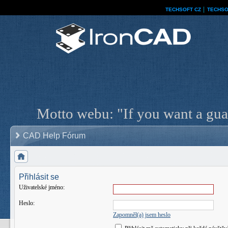
TECHSOFT CZ
│
TECHSO
Motto webu: "If you want a guar
CAD Help Fórum
Přihlásit se
Uživatelské jméno:
Heslo:
Zapomněl(a) jsem heslo