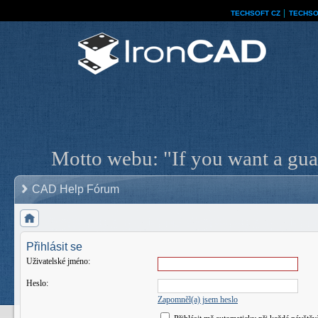
TECHSOFT CZ
│
TECHSO
Motto webu: "If you want a guar
CAD Help Fórum
Přihlásit se
Uživatelské jméno:
Heslo:
Zapomněl(a) jsem heslo