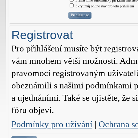
Přihlásit mě automaticky při každé návštěv
Skrýt můj online stav pro toto přihlášení
Registrovat
Pro přihlášení musíte být registrov
vám mnohem větší možnosti. Admini
pravomoci registrovaným uživatelům.
obeznámili s našimi podmínkami pr
a ujednáními. Také se ujistěte, že s
fóru objeví.
Podmínky pro užívání
|
Ochrana s