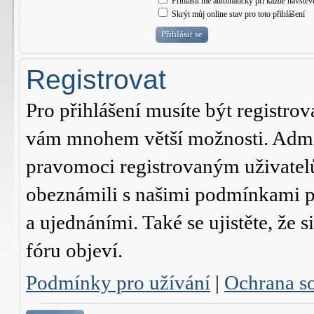
Přihlásit mě automaticky při každé návštěv
Skrýt můj online stav pro toto přihlášení
Registrovat
Pro přihlášení musíte být registrov
vám mnohem větší možnosti. Admini
pravomoci registrovaným uživatelům.
obeznámili s našimi podmínkami pr
a ujednáními. Také se ujistěte, že s
fóru objeví.
Podmínky pro užívání
|
Ochrana s