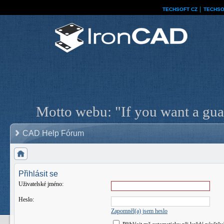
TECHSOFT CZ
│
TECHSO
Motto webu: "If you want a guar
CAD Help Fórum
Přihlásit se
Uživatelské jméno:
Heslo:
Zapomněl(a) jsem heslo