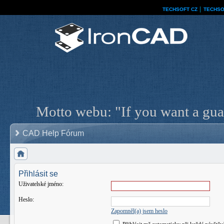
TECHSOFT CZ
│
TECHSO
Motto webu: "If you want a guar
CAD Help Fórum
Přihlásit se
Uživatelské jméno:
Heslo:
Zapomněl(a) jsem heslo