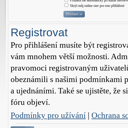
Přihlásit mě automaticky při každé návštěv
Skrýt můj online stav pro toto přihlášení
Registrovat
Pro přihlášení musíte být registrov
vám mnohem větší možnosti. Admini
pravomoci registrovaným uživatelům.
obeznámili s našimi podmínkami pr
a ujednáními. Také se ujistěte, že s
fóru objeví.
Podmínky pro užívání
|
Ochrana s