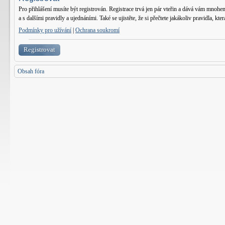
Pro přihlášení musíte být registrován. Registrace trvá jen pár vteřin a dává vám mnohe
a s dalšími pravidly a ujednáními. Také se ujistěte, že si přečtete jakákoliv pravidla, kter
Podmínky pro užívání
|
Ochrana soukromí
Registrovat
Obsah fóra