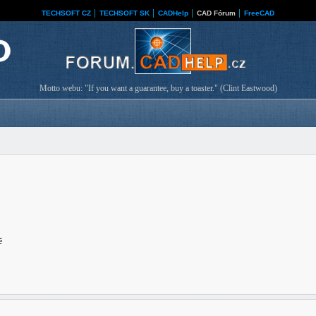
TECHSOFT CZ
│
TECHSOFT SK
│
CADHelp
│
CAD Fórum
│
FreeCAD
Motto webu: "If you want a guarantee, buy a toaster." (Clint Eastwood)
ě