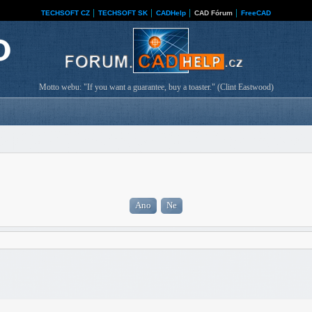
TECHSOFT CZ
│
TECHSOFT SK
│
CADHelp
│
CAD Fórum
│
FreeCAD
Motto webu: "If you want a guarantee, buy a toaster." (Clint Eastwood)