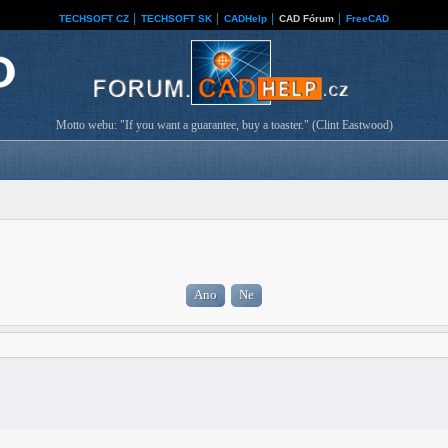
TECHSOFT CZ
│
TECHSOFT SK
│
CADHelp
│
CAD Fórum
│
FreeCAD
Motto webu: "If you want a guarantee, buy a toaster." (Clint Eastwood)