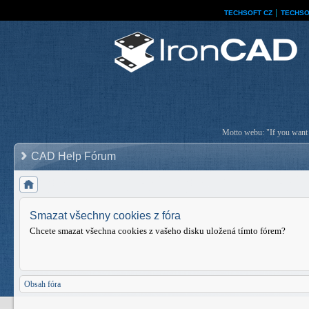
TECHSOFT CZ
│
TECHSO
Motto webu: "If you want a
CAD Help Fórum
Smazat všechny cookies z fóra
Chcete smazat všechna cookies z vašeho disku uložená tímto fórem?
Obsah fóra