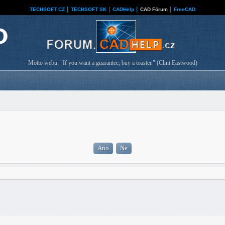
TECHSOFT CZ
│
TECHSOFT SK
│
CADHelp
│
CAD Fórum
│
FreeCAD
Motto webu: "If you want a guarantee, buy a toaster." (Clint Eastwood)