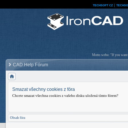
TECHSOFT CZ
│
TECHSO
Motto webu: "If you want a
CAD Help Fórum
Smazat všechny cookies z fóra
Chcete smazat všechna cookies z vašeho disku uložená tímto fórem?
Obsah fóra