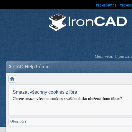
TECHSOFT CZ
│
TECHSO
Motto webu: "If you want a
CAD Help Fórum
Smazat všechny cookies z fóra
Chcete smazat všechna cookies z vašeho disku uložená tímto fórem?
Obsah fóra