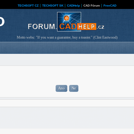
TECHSOFT CZ
│
TECHSOFT SK
│
CADHelp
│
CAD Fórum
│
FreeCAD
Motto webu: "If you want a guarantee, buy a toaster." (Clint Eastwood)