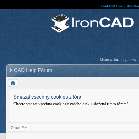
TECHSOFT CZ
│
TECHSO
Motto webu: "If you want a
CAD Help Fórum
Smazat všechny cookies z fóra
Chcete smazat všechna cookies z vašeho disku uložená tímto fórem?
Obsah fóra