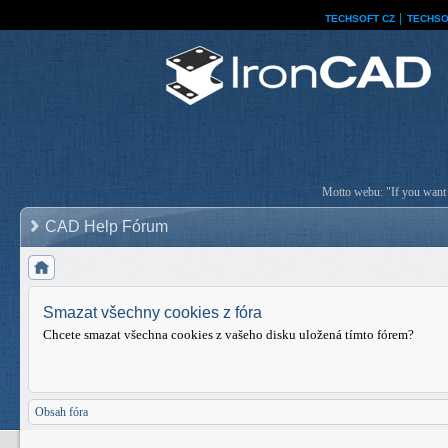
TECHSOFT CZ
│
TECHSO
Motto webu: "If you want a
CAD Help Fórum
Smazat všechny cookies z fóra
Chcete smazat všechna cookies z vašeho disku uložená tímto fórem?
Obsah fóra