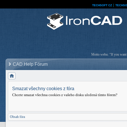
TECHSOFT CZ
│
TECHSO
Motto webu: "If you want a
CAD Help Fórum
Smazat všechny cookies z fóra
Chcete smazat všechna cookies z vašeho disku uložená tímto fórem?
Obsah fóra