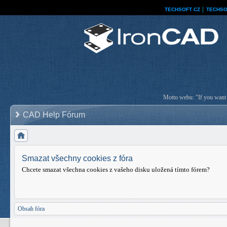
TECHSOFT CZ
│
TECHSO
Motto webu: "If you want a
CAD Help Fórum
Smazat všechny cookies z fóra
Chcete smazat všechna cookies z vašeho disku uložená tímto fórem?
Obsah fóra