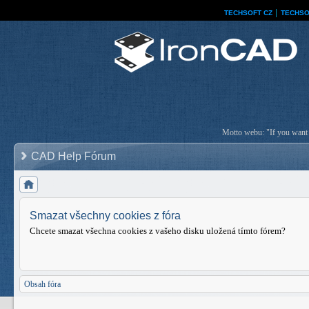
TECHSOFT CZ
│
TECHSO
Motto webu: "If you want a
CAD Help Fórum
Smazat všechny cookies z fóra
Chcete smazat všechna cookies z vašeho disku uložená tímto fórem?
Obsah fóra