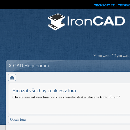
TECHSOFT CZ
│
TECHSO
Motto webu: "If you want a
CAD Help Fórum
Smazat všechny cookies z fóra
Chcete smazat všechna cookies z vašeho disku uložená tímto fórem?
Obsah fóra