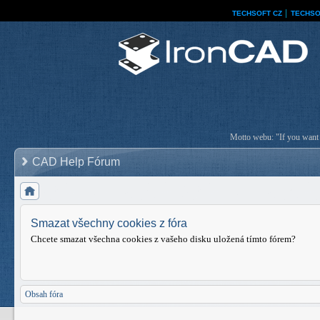
TECHSOFT CZ
│
TECHSO
Motto webu: "If you want a
CAD Help Fórum
Smazat všechny cookies z fóra
Chcete smazat všechna cookies z vašeho disku uložená tímto fórem?
Obsah fóra