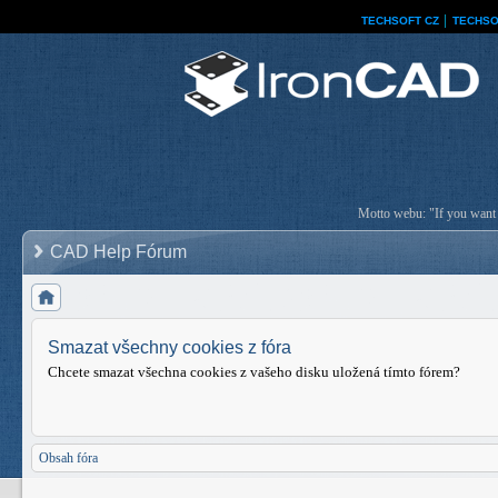
TECHSOFT CZ
│
TECHSO
Motto webu: "If you want a
CAD Help Fórum
Smazat všechny cookies z fóra
Chcete smazat všechna cookies z vašeho disku uložená tímto fórem?
Obsah fóra