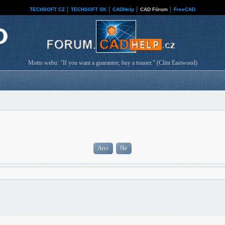
TECHSOFT CZ
│
TECHSOFT SK
│
CADHelp
│
CAD Fórum
│
FreeCAD
Motto webu: "If you want a guarantee, buy a toaster." (Clint Eastwood)