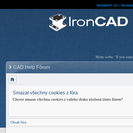
TECHSOFT CZ
│
TECHSO
Motto webu: "If you want a
CAD Help Fórum
Smazat všechny cookies z fóra
Chcete smazat všechna cookies z vašeho disku uložená tímto fórem?
Obsah fóra