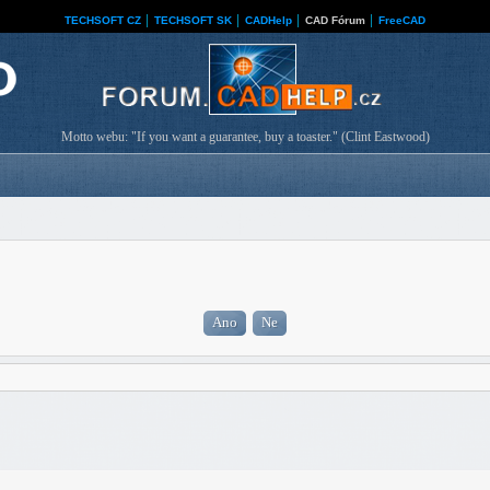
TECHSOFT CZ
│
TECHSOFT SK
│
CADHelp
│
CAD Fórum
│
FreeCAD
Motto webu: "If you want a guarantee, buy a toaster." (Clint Eastwood)