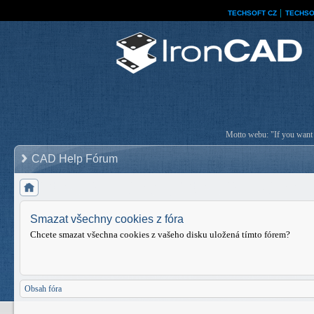
TECHSOFT CZ
│
TECHSO
Motto webu: "If you want a
CAD Help Fórum
Smazat všechny cookies z fóra
Chcete smazat všechna cookies z vašeho disku uložená tímto fórem?
Obsah fóra