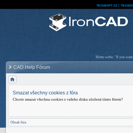
TECHSOFT CZ
│
TECHSO
Motto webu: "If you want a
CAD Help Fórum
Smazat všechny cookies z fóra
Chcete smazat všechna cookies z vašeho disku uložená tímto fórem?
Obsah fóra